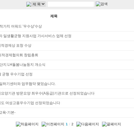
제목
회적가치 어워드 '우수상'수상
로자 일생활균형 지원사업 가사서비스 업체 선정
회적경제상 표창 수상
회적경제협의회 창립총회
7단지 LH돌봄나눔둥지 개소식
생활 균형 우수기업 선정
로일하기센터와 업무협약 맺었습니다.
 장기요양기관 방문요양 최우수(A등급)기관으로 선정되었습니다
 경기도 여성고용우수기업 선정되었습니다
교육-기본-
1
/
2