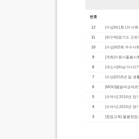
번호
12
[수상]제1회 LH 사
11
[위수탁]경기도 근
10
[수상]제5회 우수사
9
[개최]수원시돌봄사
8
[개소식]하남 미사1
7
[수상]2018년 일·
6
[MOU]팔달여성새
5
[수여식] 2016년
4
[수여식] 2016년
3
[창업교육] 돌봄창업